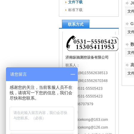
文件下载
J
标准下载
文
G
联系方式
文
文
济南纵驰测控设备有限公司
联系人：
孙经理 :(86)15562638513
文
请您留言
宋经理: (86)15562670348
感谢您的关注，当前客服人员不在
电话：0531-55505423
线，请填写一下您的信息，我们会
传真：0531-55505423
尽快和您联系。
QQ：836707979
E-mail：
zongchicekong@163.com
zongchicekong@126.com