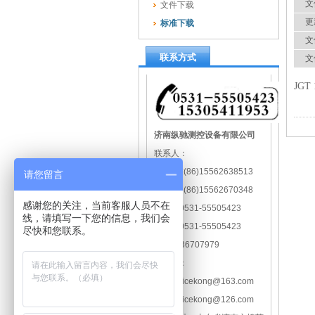
文
文件下载
更
标准下载
文
联系方式
文
JG
济南纵驰测控设备有限公司
联系人：
孙经理 :(86)15562638513
请您留言
宋经理: (86)15562670348
感谢您的关注，当前客服人员不在
电话：0531-55505423
线，请填写一下您的信息，我们会
传真：0531-55505423
尽快和您联系。
QQ：836707979
E-mail：
zongchicekong@163.com
zongchicekong@126.com