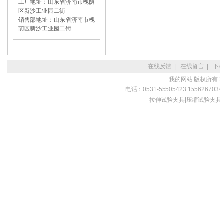
工厂地址：山东省济南市槐荫
区新沙工业园二街
销售部地址：山东省济南市槐
荫区新沙工业园二街
在线反馈
|
在线留言
|
下
我的网站
版权所有 2
电话：0531-55505423 15562670348
拉伸试验夹具|压缩试验夹具